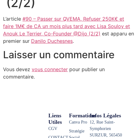
(2/2)
L’article
#90 – Passer sur QVEMA, Refuser 250K€ et
faire 1M€ de CA un mois plus tard avec Lisa Souloy et
Anouk Le Terrier, Co-Founder @Dijo (2/2)
est apparu en
premier sur
Danilo Duchesnes
.
Laisser un commentaire
Vous devez
vous connecter
pour publier un
commentaire.
Liens
Formations
Infos Légales
Utiles
Canva Pro
12, Rue Saint-
CGV
Symphorien
Stratégie
SURZUR, 565450
CONTACT
Social