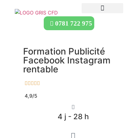
0781 722 975
Formation Publicité
Facebook Instagram
rentable





4,9/5
4 j - 28 h