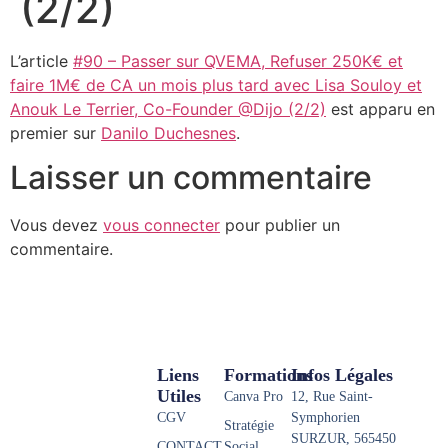
(2/2)
L’article
#90 – Passer sur QVEMA, Refuser 250K€ et
faire 1M€ de CA un mois plus tard avec Lisa Souloy et
Anouk Le Terrier, Co-Founder @Dijo (2/2)
est apparu en
premier sur
Danilo Duchesnes
.
Laisser un commentaire
Vous devez
vous connecter
pour publier un
commentaire.
Liens
Formations
Infos Légales
Utiles
Canva Pro
12, Rue Saint-
CGV
Symphorien
Stratégie
SURZUR, 565450
CONTACT
Social