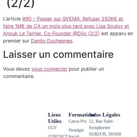
(2/2)
L’article
#90 – Passer sur QVEMA, Refuser 250K€ et
faire 1M€ de CA un mois plus tard avec Lisa Souloy et
Anouk Le Terrier, Co-Founder @Dijo (2/2)
est apparu en
premier sur
Danilo Duchesnes
.
Laisser un commentaire
Vous devez
vous connecter
pour publier un
commentaire.
Liens
Formations
Infos Légales
Utiles
Canva Pro
12, Rue Saint-
CGV
Symphorien
Stratégie
SURZUR, 565450
CONTACT
Social