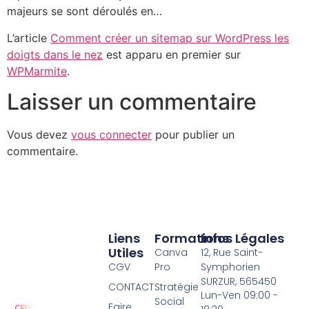
majeurs se sont déroulés en…
L’article
Comment créer un sitemap sur WordPress les
doigts dans le nez
est apparu en premier sur
WPMarmite
.
Laisser un commentaire
Vous devez
vous connecter
pour publier un
commentaire.
Liens
Formations
Infos Légales
Utiles
Canva
12, Rue Saint-
CGV
Pro
Symphorien
SURZUR, 565450
CONTACT
Stratégie
Lun-Ven 09:00 -
Social
Faire