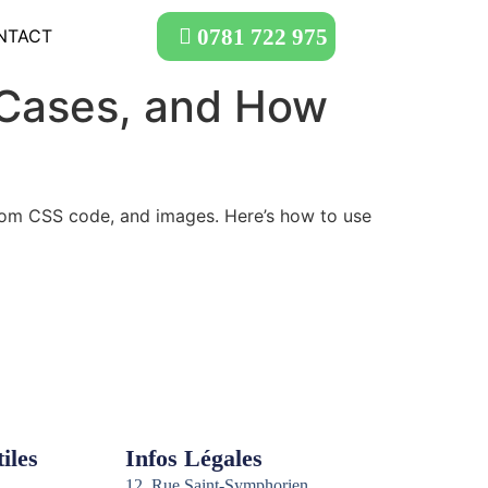
0781 722 975
NTACT
e Cases, and How
stom CSS code, and images. Here’s how to use
iles
Infos Légales
12, Rue Saint-Symphorien