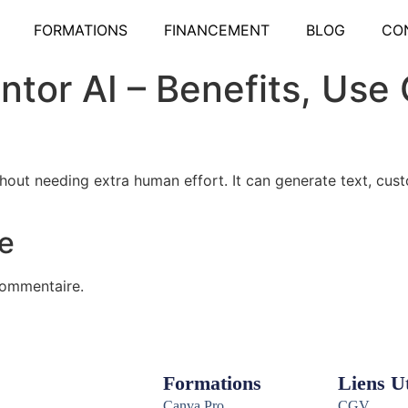
FORMATIONS
FINANCEMENT
BLOG
CO
ntor AI – Benefits, Us
thout needing extra human effort. It can generate text, cu
e
commentaire.
Formations
Liens Ut
Canva Pro
CGV