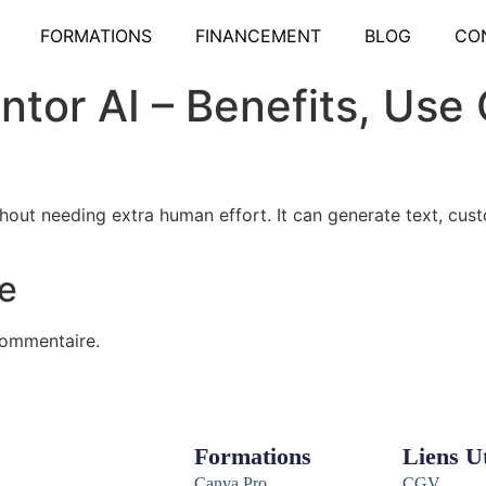
FORMATIONS
FINANCEMENT
BLOG
CO
ntor AI – Benefits, Us
thout needing extra human effort. It can generate text, cu
e
commentaire.
Formations
Liens Ut
Canva Pro
CGV