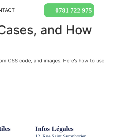
0781 722 975
NTACT
e Cases, and How
stom CSS code, and images. Here’s how to use
iles
Infos Légales
12, Rue Saint-Symphorien