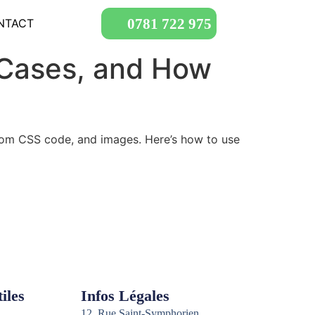
0781 722 975
NTACT
e Cases, and How
stom CSS code, and images. Here’s how to use
iles
Infos Légales
12, Rue Saint-Symphorien