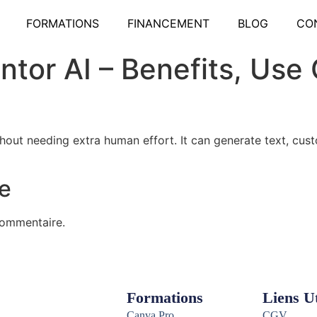
FORMATIONS
FINANCEMENT
BLOG
CO
ntor AI – Benefits, Us
thout needing extra human effort. It can generate text, cu
e
commentaire.
Formations
Liens Ut
Canva Pro
CGV