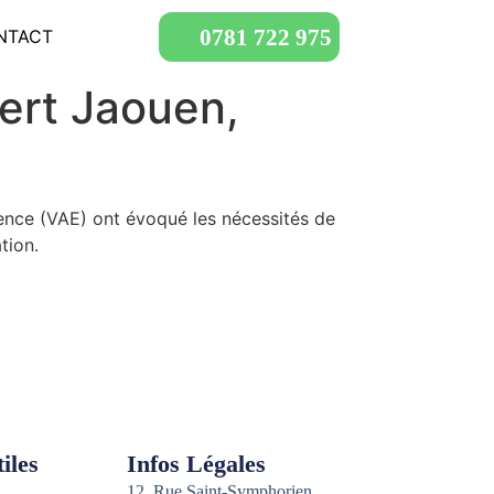
0781 722 975
NTACT
ert Jaouen,
ience (VAE) ont évoqué les nécessités de
tion.
iles
Infos Légales
12, Rue Saint-Symphorien