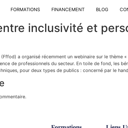
FORMATIONS
FINANCEMENT
BLOG
CO
 entre inclusivité et per
(Fffod) a organisé récemment un webinaire sur le thème « La 
rience de professionnels du secteur. En toile de fond, les 
chniques, pour deux types de publics : concerné par le han
e
commentaire.
Formations
Liens Ut